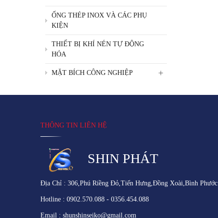
ỐNG THÉP INOX VÀ CÁC PHỤ
KIỆN
THIẾT BỊ KHÍ NÉN TỰ ĐỘNG
HÓA
MẶT BÍCH CÔNG NGHIỆP
THÔNG TIN LIÊN HỆ
SHIN PHÁT
Địa Chỉ : 306,Phú Riềng Đỏ,Tiến Hưng,Đồng Xoài,Bình Phước
Hotline : 0902.570.088 - 0356.454.088
Email : shunshinseiko@gmail.com