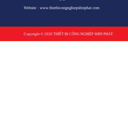
Website : www.thietbicongnghiepshinphat.com
Copyright © 2020
THIẾT BỊ CÔNG NGHIỆP SHIN PHÁT.