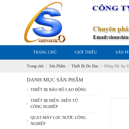
TRANG CHỦ
GIỚI THIỆU
SẢN P
Trang chủ
Sản Phẩm
Thiết Bị Đo Đạc
Đồng Hồ Áp S
DANH MỤC SẢN PHẨM
THIẾT BỊ BẢO HỘ LAO ĐỘNG
THIẾT BỊ ĐIỆN- ĐIỆN TỬ
CÔNG NGHIỆP
QUẠT-MÁY LỌC NƯỚC CÔNG
NGHIỆP