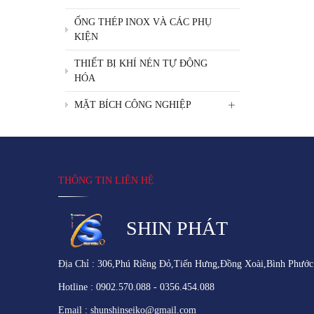
ỐNG THÉP INOX VÀ CÁC PHỤ
KIỆN
THIẾT BỊ KHÍ NÉN TỰ ĐỘNG
HÓA
MẶT BÍCH CÔNG NGHIỆP
THÔNG TIN LIÊN HỆ
SHIN PHÁT
Địa Chỉ : 306,Phú Riềng Đỏ,Tiến Hưng,Đồng Xoài,Bình Phước
Hotline : 0902.570.088 - 0356.454.088
Email : shunshinseiko@gmail.com