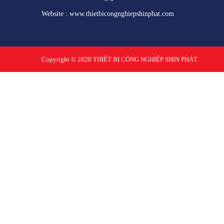
Website : www.thietbicongnghiepshinphat.com
Copyright © 2020
THIẾT BỊ CÔNG NGHIỆP SHIN PHÁT.