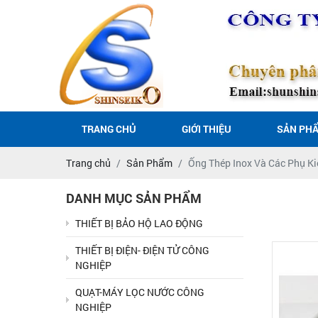
TRANG CHỦ
GIỚI THIỆU
SẢN PH
Trang chủ
Sản Phẩm
Ống Thép Inox Và Các Phụ Ki
DANH MỤC SẢN PHẨM
THIẾT BỊ BẢO HỘ LAO ĐỘNG
THIẾT BỊ ĐIỆN- ĐIỆN TỬ CÔNG
NGHIỆP
QUẠT-MÁY LỌC NƯỚC CÔNG
NGHIỆP