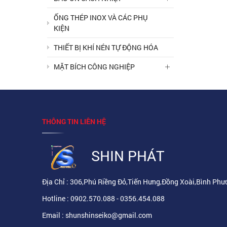
ỐNG THÉP INOX VÀ CÁC PHỤ
KIỆN
THIẾT BỊ KHÍ NÉN TỰ ĐỘNG HÓA
MẶT BÍCH CÔNG NGHIỆP
THÔNG TIN LIÊN HỆ
SHIN PHÁT
Địa Chỉ : 306,Phú Riềng Đỏ,Tiến Hưng,Đồng Xoài,Bình Phư
Hotline : 0902.570.088 - 0356.454.088
Email : shunshinseiko@gmail.com