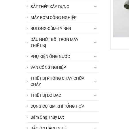
SẮT-THÉP XÂY DỰNG
MÁY BƠM CÔNG NGHIỆP
BULONG-CÙM-TY REN
DẦU NHỚT BÔI TRƠN MÁY
THIẾT BỊ
PHỤ KIỆN ỐNG NƯỚC
VAN CÔNG NGHIỆP
THIẾT BỊ PHÒNG CHÁY CHỮA
CHÁY
THIẾT BỊ ĐO ĐẠC
DỤNG CỤ KIM KHÍ TỔNG HỢP
Bấm Ống Thủy Lực
BẢO ÔN CÁCH NHIỆT