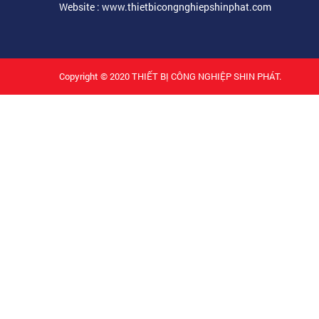
Website : www.thietbicongnghiepshinphat.com
Copyright © 2020
THIẾT BỊ CÔNG NGHIỆP SHIN PHÁT.