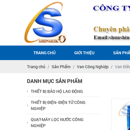
TRANG CHỦ
GIỚI THIỆU
SẢN PH
Trang chủ
Sản Phẩm
Van Công Nghiệp
Van Điề
DANH MỤC SẢN PHẨM
THIẾT BỊ BẢO HỘ LAO ĐỘNG
THIẾT BỊ ĐIỆN- ĐIỆN TỬ CÔNG
NGHIỆP
QUẠT-MÁY LỌC NƯỚC CÔNG
NGHIỆP