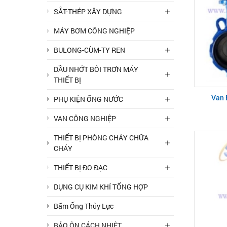
SẮT-THÉP XÂY DỰNG
MÁY BƠM CÔNG NGHIỆP
BULONG-CÙM-TY REN
DẦU NHỚT BÔI TRƠN MÁY
THIẾT BỊ
Van 
PHỤ KIỆN ỐNG NƯỚC
VAN CÔNG NGHIỆP
THIẾT BỊ PHÒNG CHÁY CHỮA
CHÁY
THIẾT BỊ ĐO ĐẠC
DỤNG CỤ KIM KHÍ TỔNG HỢP
Bấm Ống Thủy Lực
BẢO ÔN CÁCH NHIỆT