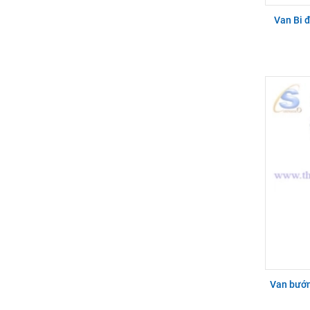
Van Bi 
Van bướm