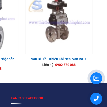
z Nhật bản
Van Bi Điều Khiển Khí Nén, Van INOX
Liên hệ:
0902 570 088
8
FANPAGE FACEBOOK