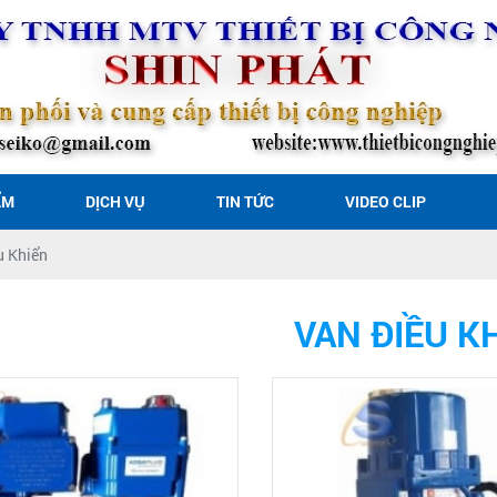
ẨM
DỊCH VỤ
TIN TỨC
VIDEO CLIP
u Khiển
VAN ĐIỀU K