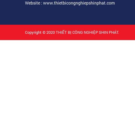
Website : www.thietbicongnghiepshinphat.com
Copyright © 2020
THIẾT BỊ CÔNG NGHIỆP SHIN PHÁT.