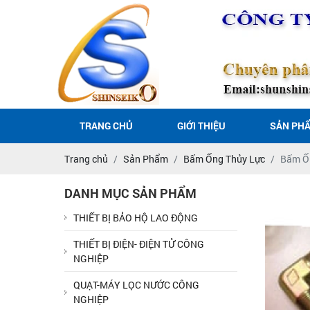
TRANG CHỦ
GIỚI THIỆU
SẢN PH
Trang chủ
Sản Phẩm
Bấm Ống Thủy Lực
Bấm Ốn
DANH MỤC SẢN PHẨM
THIẾT BỊ BẢO HỘ LAO ĐỘNG
THIẾT BỊ ĐIỆN- ĐIỆN TỬ CÔNG
NGHIỆP
QUẠT-MÁY LỌC NƯỚC CÔNG
NGHIỆP