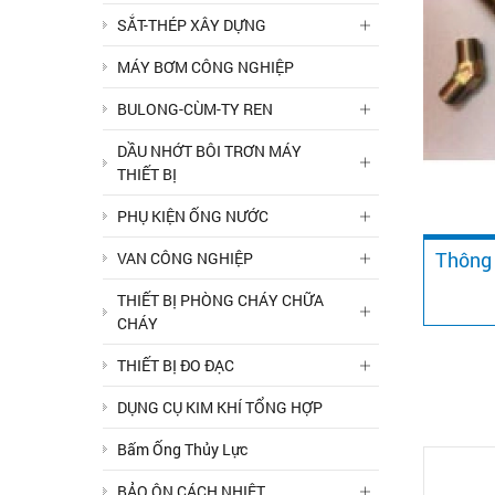
SẮT-THÉP XÂY DỰNG
MÁY BƠM CÔNG NGHIỆP
BULONG-CÙM-TY REN
DẦU NHỚT BÔI TRƠN MÁY
THIẾT BỊ
PHỤ KIỆN ỐNG NƯỚC
Thông 
VAN CÔNG NGHIỆP
THIẾT BỊ PHÒNG CHÁY CHỮA
CHÁY
THIẾT BỊ ĐO ĐẠC
DỤNG CỤ KIM KHÍ TỔNG HỢP
Bấm Ống Thủy Lực
BẢO ÔN CÁCH NHIỆT