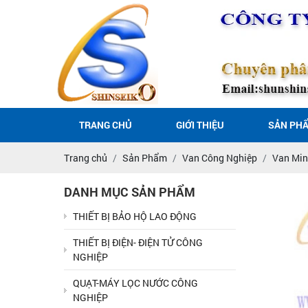
TRANG CHỦ
GIỚI THIỆU
SẢN PH
Trang chủ
Sản Phẩm
Van Công Nghiệp
Van Min
DANH MỤC SẢN PHẨM
THIẾT BỊ BẢO HỘ LAO ĐỘNG
THIẾT BỊ ĐIỆN- ĐIỆN TỬ CÔNG
NGHIỆP
QUẠT-MÁY LỌC NƯỚC CÔNG
NGHIỆP