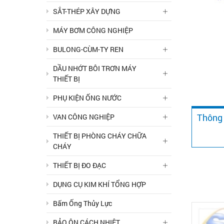
SẮT-THÉP XÂY DỰNG
MÁY BƠM CÔNG NGHIỆP
BULONG-CÙM-TY REN
DẦU NHỚT BÔI TRƠN MÁY
THIẾT BỊ
PHỤ KIỆN ỐNG NƯỚC
Thông 
VAN CÔNG NGHIỆP
THIẾT BỊ PHÒNG CHÁY CHỮA
CHÁY
THIẾT BỊ ĐO ĐẠC
DỤNG CỤ KIM KHÍ TỔNG HỢP
Bấm Ống Thủy Lực
BẢO ÔN CÁCH NHIỆT